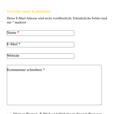
Schreibe einen Kommentar
Deine E-Mail-Adresse wird nicht veröffentlicht.
Erforderliche Felder sind
mit
*
markiert
Name
*
E-Mail
*
Website
Kommentar schreiben
*
Meinen Namen, E-Mail und Website in diesem Browser