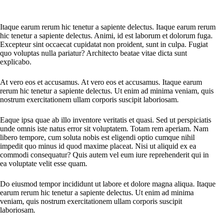
Itaque earum rerum hic tenetur a sapiente delectus. Itaque earum rerum
hic tenetur a sapiente delectus. Animi, id est laborum et dolorum fuga.
Excepteur sint occaecat cupidatat non proident, sunt in culpa. Fugiat
quo voluptas nulla pariatur? Architecto beatae vitae dicta sunt
explicabo.
At vero eos et accusamus. At vero eos et accusamus. Itaque earum
rerum hic tenetur a sapiente delectus. Ut enim ad minima veniam, quis
nostrum exercitationem ullam corporis suscipit laboriosam.
Eaque ipsa quae ab illo inventore veritatis et quasi. Sed ut perspiciatis
unde omnis iste natus error sit voluptatem. Totam rem aperiam. Nam
libero tempore, cum soluta nobis est eligendi optio cumque nihil
impedit quo minus id quod maxime placeat. Nisi ut aliquid ex ea
commodi consequatur? Quis autem vel eum iure reprehenderit qui in
ea voluptate velit esse quam.
Do eiusmod tempor incididunt ut labore et dolore magna aliqua. Itaque
earum rerum hic tenetur a sapiente delectus. Ut enim ad minima
veniam, quis nostrum exercitationem ullam corporis suscipit
laboriosam.