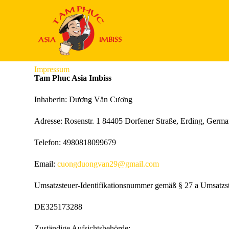
Z
u
m
Impressum & Datenschutzerklärung
I
n
h
a
Impressum
l
Tam Phuc Asia Imbiss
t
s
Inhaberin: Dương Văn Cương
p
r
i
Adresse: Rosenstr. 1 84405 Dorfener Straße, Erding, Germ
n
g
Telefon: 4980818099679
e
n
Email:
cuongduongvan29@gmail.com
Umsatzsteuer-Identifikationsnummer gemäß § 27 a Umsatzst
DE325173288
Zuständige Aufsichtsbehörde: