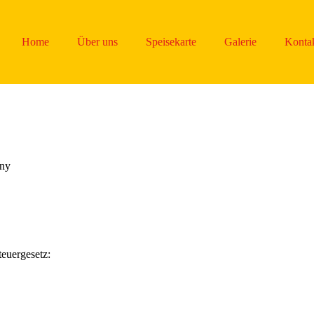
Home
Über uns
Speisekarte
Galerie
Konta
any
euergesetz: