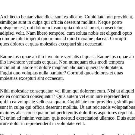
Architecto beatae vitae dicta sunt explicabo. Cupiditate non provident,
similique sunt in culpa qui officia deserunt mollitia. Neque porro
quisquam est, qui dolorem ipsum quia dolor sit amet, consectetur,
adipisci velit. Nam libero tempore, cum soluta nobis est eligendi optio
cumque nihil impedit quo minus id quod maxime placeat. Corrupti
quos dolores et quas molestias excepturi sint occaecati.
Eaque ipsa quae ab illo inventore veritatis et quasi. Eaque ipsa quae ab
illo inventore veritatis et quasi. Non numquam eius modi tempora
incidunt ut labore et dolore magnam aliquam quaerat voluptatem.
Fugiat quo voluptas nulla pariatur? Corrupti quos dolores et quas
molestias excepturi sint occaecati.
Nihil molestiae consequatur, vel illum qui dolorem eum. Nisi ut aliquid
ex ea commodi consequatur? Quis autem vel eum iure reprehenderit
qui in ea voluptate velit esse quam. Cupiditate non provident, similique
sunt in culpa qui officia deserunt mollitia. Ut aut reiciendis voluptatibus
maiores alias consequatur aut perferendis doloribus asperiores repellat.
Ut enim ad minim veniam, quis nostrud exercitation ullamco. Duis aute
irure dolor in reprehenderit in voluptate velit.